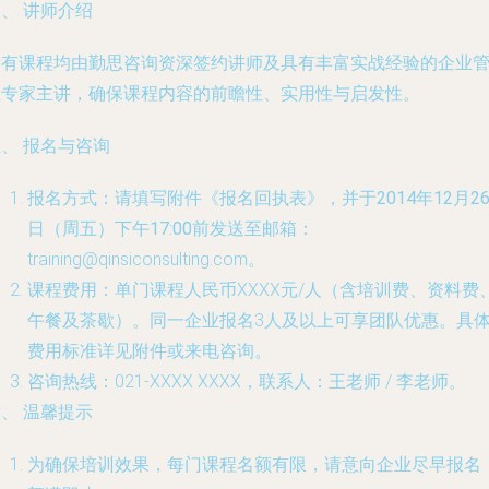
、 讲师介绍
所有课程均由勤思咨询资深签约讲师及具有丰富实战经验的企业
理专家主讲，确保课程内容的前瞻性、实用性与启发性。
、 报名与咨询
报名方式
：请填写附件《报名回执表》，并于
2014年12月2
日（周五）下午17:00前
发送至邮箱：
training@qinsiconsulting.com
。
课程费用
：单门课程人民币XXXX元/人（含培训费、资料费
午餐及茶歇）。同一企业报名3人及以上可享团队优惠。具
费用标准详见附件或来电咨询。
咨询热线
：021-XXXX XXXX，联系人：王老师 / 李老师。
、 温馨提示
为确保培训效果，每门课程名额有限，请意向企业尽早报名