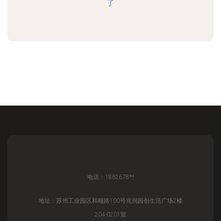
了
电话：1862678**
地址：苏州工业园区和顺路100号兆润园创生活广场2楼
204-0201室